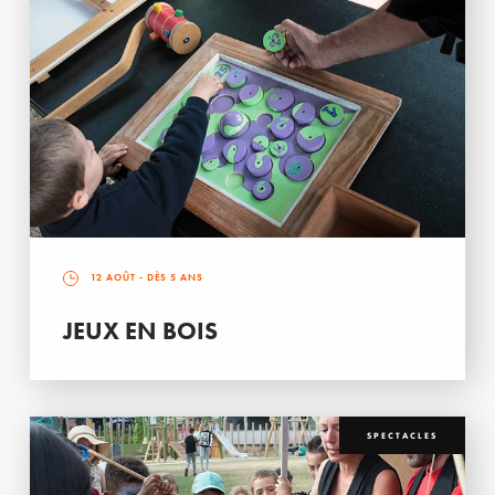
12 AOÛT
- DÈS 5 ANS
JEUX EN BOIS
SPECTACLES