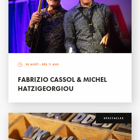
30 AOÛT
- DÈS 11 ANS
FABRIZIO CASSOL & MICHEL
HATZIGEORGIOU
SPECTACLES