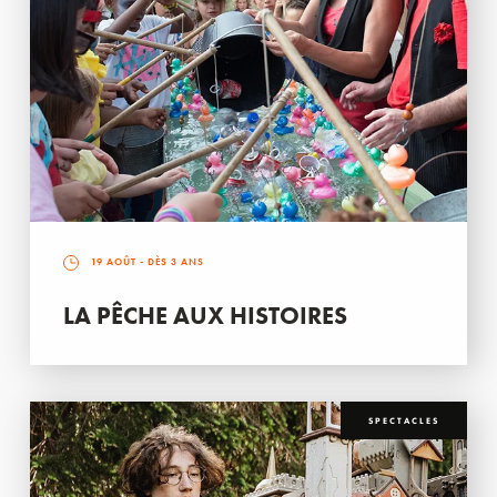
19 AOÛT
- DÈS 3 ANS
LA PÊCHE AUX HISTOIRES
SPECTACLES