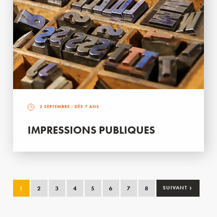
2 SEPTEMBRE
- DÈS 7 ANS
IMPRESSIONS PUBLIQUES
›
1
2
3
4
5
6
7
8
SUIVANT