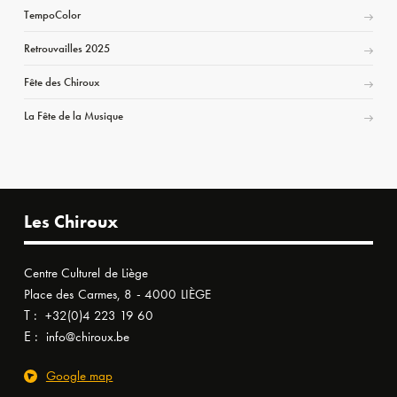
TempoColor
Retrouvailles 2025
Fête des Chiroux
La Fête de la Musique
Les Chiroux
Centre Culturel de Liège
Place des Carmes, 8 - 4000 LIÈGE
T :
+32(0)4 223 19 60
E :
info@chiroux.be
Google map