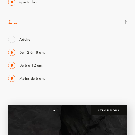
Spectacles
Âges
Adulte
De 12 à 18 ans
De 6 à 12 ans
Moins de 6 ans
EXPOSITIONS