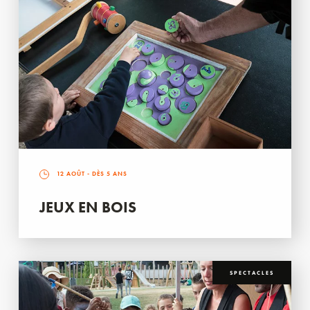
12 AOÛT
- DÈS 5 ANS
JEUX EN BOIS
SPECTACLES