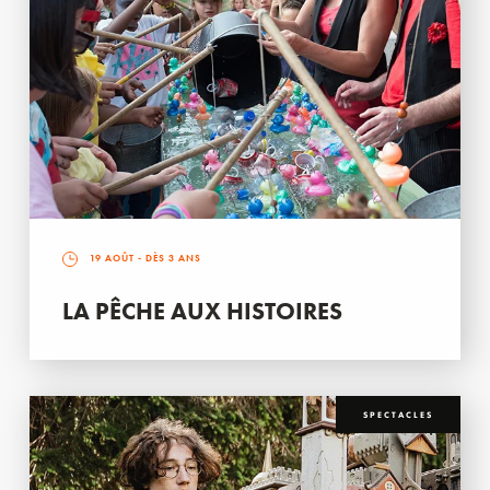
19 AOÛT
- DÈS 3 ANS
LA PÊCHE AUX HISTOIRES
SPECTACLES