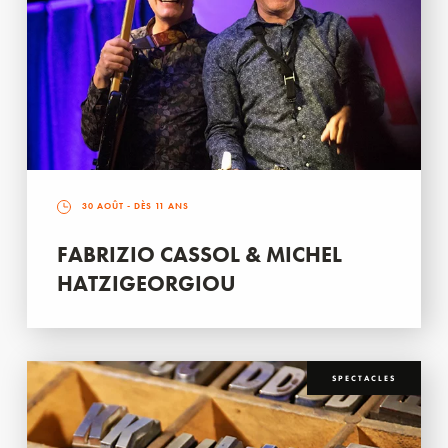
30 AOÛT
- DÈS 11 ANS
FABRIZIO CASSOL & MICHEL
HATZIGEORGIOU
SPECTACLES