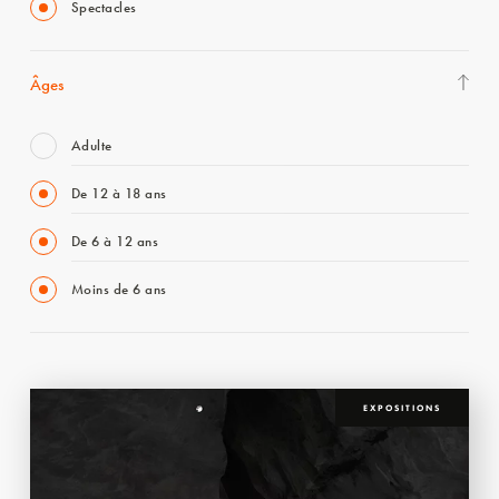
Spectacles
Âges
Adulte
De 12 à 18 ans
De 6 à 12 ans
Moins de 6 ans
EXPOSITIONS