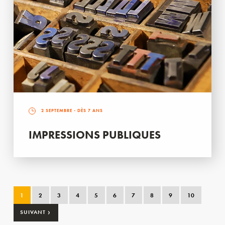
2 SEPTEMBRE
- DÈS 7 ANS
IMPRESSIONS PUBLIQUES
1
2
3
4
5
6
7
8
9
10
›
SUIVANT