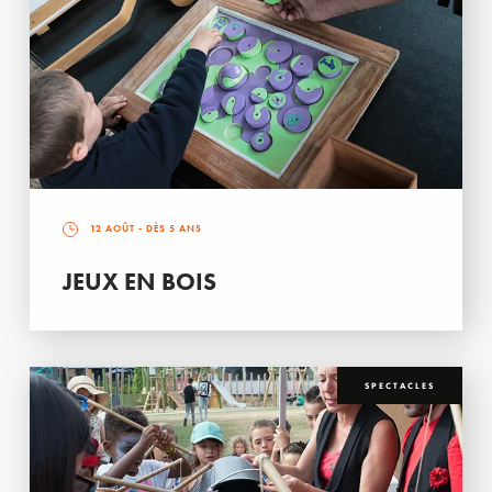
12 AOÛT
- DÈS 5 ANS
JEUX EN BOIS
SPECTACLES