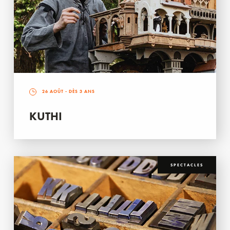
26 AOÛT
- DÈS 3 ANS
KUTHI
SPECTACLES