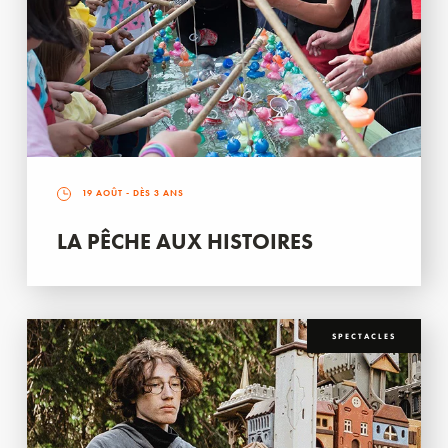
19 AOÛT
- DÈS 3 ANS
LA PÊCHE AUX HISTOIRES
SPECTACLES