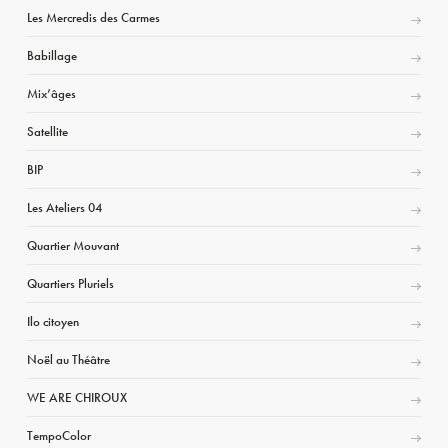
Les Mercredis des Carmes
Babillage
Mix’âges
Satellite
BIP
Les Ateliers 04
Quartier Mouvant
Quartiers Pluriels
Ilo citoyen
Noël au Théâtre
WE ARE CHIROUX
TempoColor