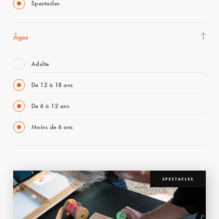
Spectacles
Âges
Adulte
De 12 à 18 ans
De 6 à 12 ans
Moins de 6 ans
SPECTACLES