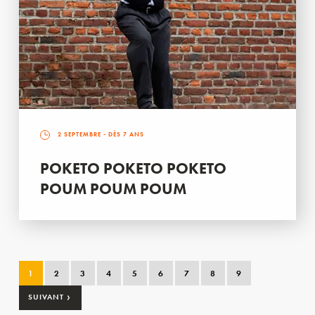
2 SEPTEMBRE
- DÈS 7 ANS
POKETO POKETO POKETO
POUM POUM POUM
1
2
3
4
5
6
7
8
9
›
SUIVANT