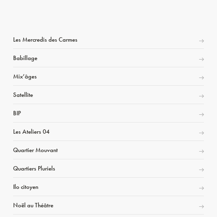
Les Mercredis des Carmes
Babillage
Mix’âges
Satellite
BIP
Les Ateliers 04
Quartier Mouvant
Quartiers Pluriels
Ilo citoyen
Noël au Théâtre