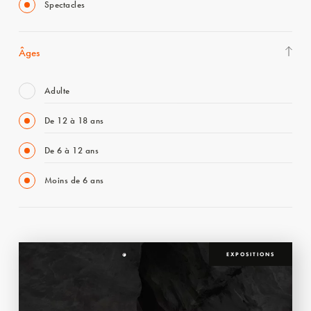
Spectacles
Âges
Adulte
De 12 à 18 ans
De 6 à 12 ans
Moins de 6 ans
EXPOSITIONS