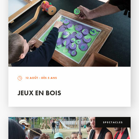
12 AOÛT
- DÈS 5 ANS
JEUX EN BOIS
SPECTACLES