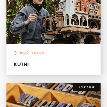
26 AOÛT
- DÈS 3 ANS
KUTHI
SPECTACLES