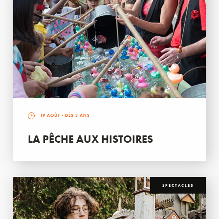
19 AOÛT
- DÈS 3 ANS
LA PÊCHE AUX HISTOIRES
SPECTACLES