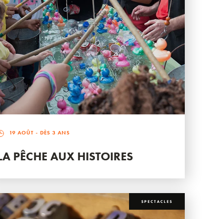
19 AOÛT
- DÈS 3 ANS
LA PÊCHE AUX HISTOIRES
SPECTACLES