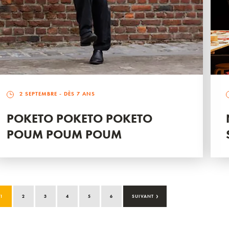
2 SEPTEMBRE
- DÈS 7 ANS
POKETO POKETO POKETO
POUM POUM POUM
›
1
2
3
4
5
6
SUIVANT