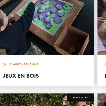
12 AOÛT
- DÈS 5 ANS
JEUX EN BOIS
SPECTACLES