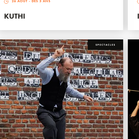
26 AOÛT
- DÈS 3 ANS
KUTHI
SPECTACLES