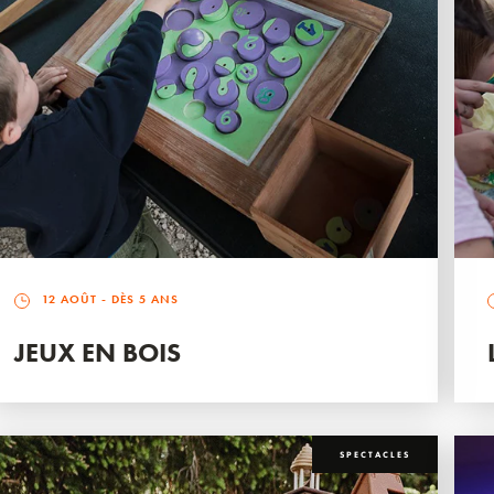
12 AOÛT
- DÈS 5 ANS
JEUX EN BOIS
SPECTACLES