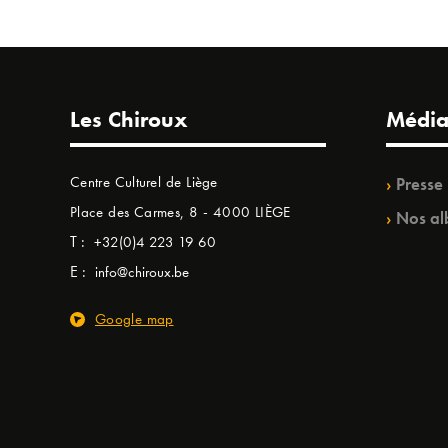
Les Chiroux
Média
Centre Culturel de Liège
Presse
Place des Carmes, 8 - 4000 LIÈGE
Nos al
T :
+32(0)4 223 19 60
E :
info@chiroux.be
Google map