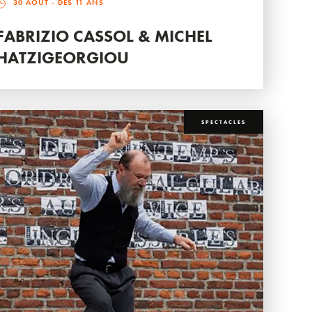
30 AOÛT
- DÈS 11 ANS
FABRIZIO CASSOL & MICHEL
HATZIGEORGIOU
SPECTACLES