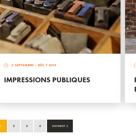
2 SEPTEMBRE
- DÈS 7 ANS
IMPRESSIONS PUBLIQUES
›
1
2
3
4
SUIVANT