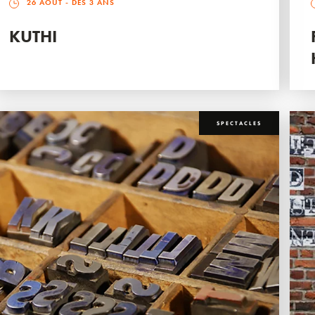
26 AOÛT
- DÈS 3 ANS
KUTHI
SPECTACLES