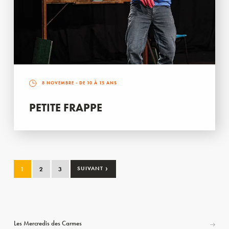
8 NOVEMBRE
- DE 10 À 15 ANS
PETITE FRAPPE
›
1
2
3
SUIVANT
Les Mercredis des Carmes