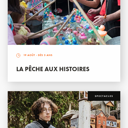
19 AOÛT
- DÈS 3 ANS
LA PÊCHE AUX HISTOIRES
SPECTACLES