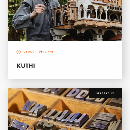
26 AOÛT
- DÈS 3 ANS
KUTHI
SPECTACLES