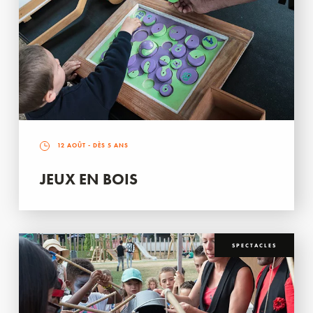
12 AOÛT
- DÈS 5 ANS
JEUX EN BOIS
SPECTACLES