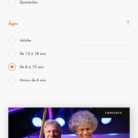
Spectacles
Âges
Adulte
De 12 à 18 ans
De 6 à 12 ans
Moins de 6 ans
CONCERTS