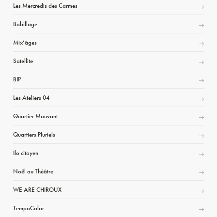
Les Mercredis des Carmes
Babillage
Mix’âges
Satellite
BIP
Les Ateliers 04
Quartier Mouvant
Quartiers Pluriels
Ilo citoyen
Noël au Théâtre
WE ARE CHIROUX
TempoColor