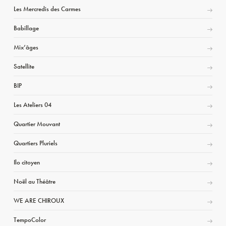
Les Mercredis des Carmes
Babillage
Mix’âges
Satellite
BIP
Les Ateliers 04
Quartier Mouvant
Quartiers Pluriels
Ilo citoyen
Noël au Théâtre
WE ARE CHIROUX
TempoColor