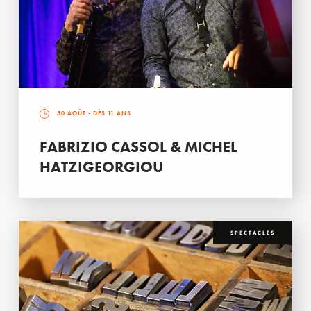
30 AOÛT
- DÈS 11 ANS
FABRIZIO CASSOL & MICHEL
HATZIGEORGIOU
SPECTACLES