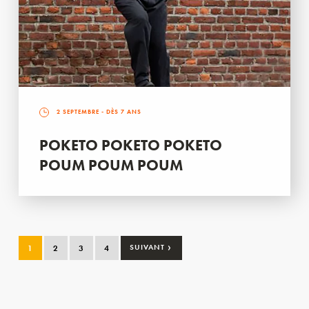
2 SEPTEMBRE
- DÈS 7 ANS
POKETO POKETO POKETO
POUM POUM POUM
›
1
2
3
4
SUIVANT