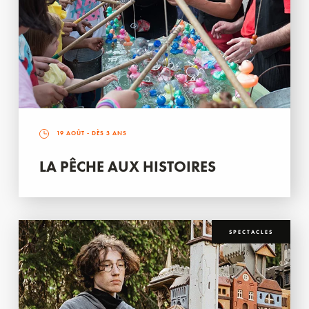
19 AOÛT
- DÈS 3 ANS
LA PÊCHE AUX HISTOIRES
SPECTACLES