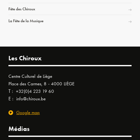
Fête des Chiroux
La Fête de la Musique
Les Chiroux
Centre Culturel de Liège
Place des Carmes, 8 - 4000 LIÈGE
T :
+32(0)4 223 19 60
E :
info@chiroux.be
Google map
Médias