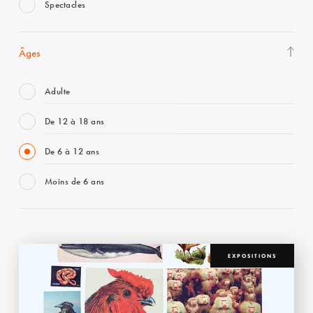
Spectacles
Âges
Adulte
De 12 à 18 ans
De 6 à 12 ans
Moins de 6 ans
EXPOSITIONS