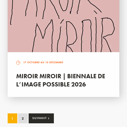
17 OCTOBRE AU 13 DÉCEMBRE
MIROIR MIROIR | BIENNALE DE
L’IMAGE POSSIBLE 2026
›
1
2
SUIVANT