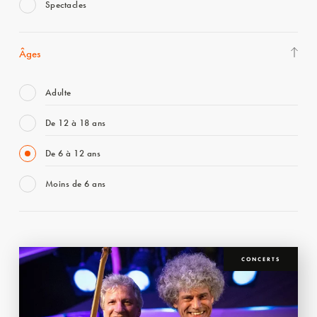
Spectacles
Âges
Adulte
De 12 à 18 ans
De 6 à 12 ans
Moins de 6 ans
CONCERTS