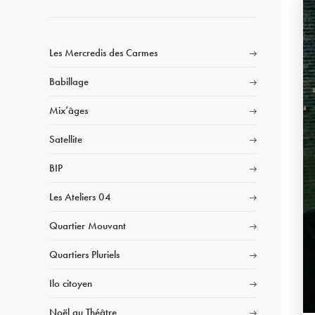
Les Mercredis des Carmes
Babillage
Mix’âges
Satellite
BIP
Les Ateliers 04
Quartier Mouvant
Quartiers Pluriels
Ilo citoyen
Noël au Théâtre