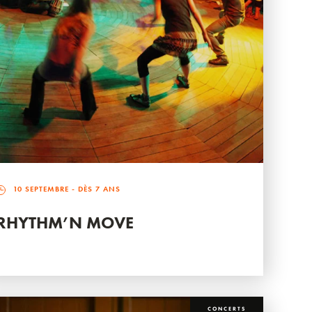
10 SEPTEMBRE
- DÈS 7 ANS
RHYTHM’N MOVE
CONCERTS