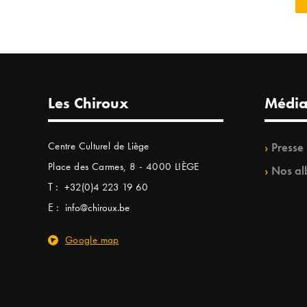
Les Chiroux
Média
Centre Culturel de Liège
Presse
Place des Carmes, 8 - 4000 LIÈGE
Nos al
T :
+32(0)4 223 19 60
E :
info@chiroux.be
Google map