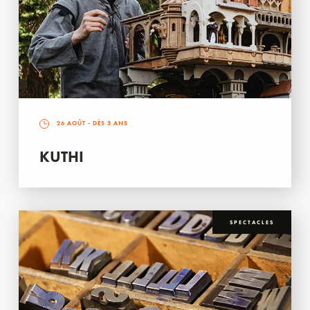
26 AOÛT
- DÈS 3 ANS
KUTHI
SPECTACLES