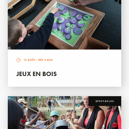
12 AOÛT
- DÈS 5 ANS
JEUX EN BOIS
SPECTACLES