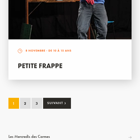
8 NOVEMBRE
- DE 10 À 15 ANS
PETITE FRAPPE
›
1
2
3
SUIVANT
Les Mercredis des Carmes