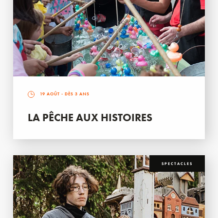
19 AOÛT
- DÈS 3 ANS
LA PÊCHE AUX HISTOIRES
SPECTACLES