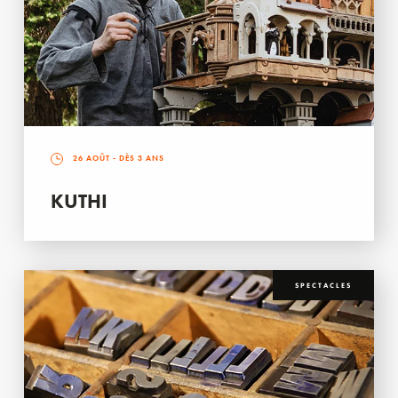
26 AOÛT
- DÈS 3 ANS
KUTHI
SPECTACLES