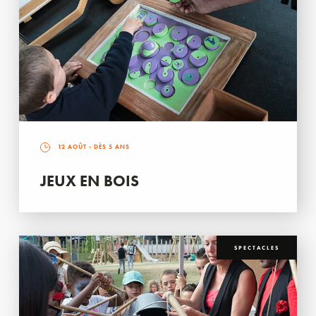
12 AOÛT
- DÈS 5 ANS
JEUX EN BOIS
SPECTACLES