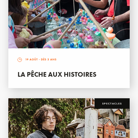
19 AOÛT
- DÈS 3 ANS
LA PÊCHE AUX HISTOIRES
SPECTACLES