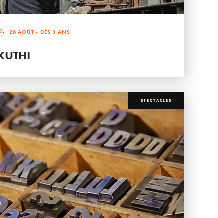
26 AOÛT
- DÈS 3 ANS
KUTHI
SPECTACLES