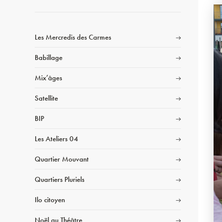
Les Mercredis des Carmes
Babillage
Mix’âges
Satellite
BIP
Les Ateliers 04
Quartier Mouvant
Quartiers Pluriels
Ilo citoyen
Noël au Théâtre