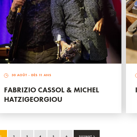
30 AOÛT
- DÈS 11 ANS
FABRIZIO CASSOL & MICHEL
HATZIGEORGIOU
›
1
2
3
4
5
6
SUIVANT