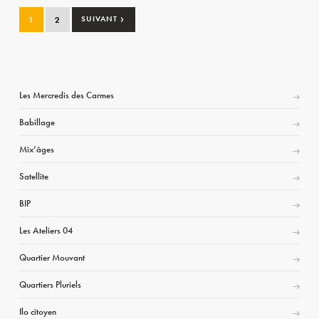
›
1
2
SUIVANT
Les Mercredis des Carmes
Babillage
Mix’âges
Satellite
BIP
Les Ateliers 04
Quartier Mouvant
Quartiers Pluriels
Ilo citoyen