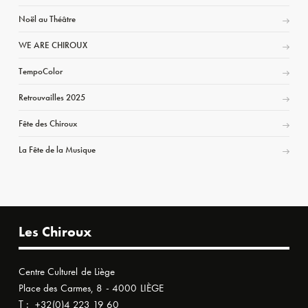
Noël au Théâtre
WE ARE CHIROUX
TempoColor
Retrouvailles 2025
Fête des Chiroux
La Fête de la Musique
Les Chiroux
Centre Culturel de Liège
Place des Carmes, 8 - 4000 LIÈGE
T :
+32(0)4 223 19 60