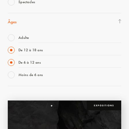
Spectacles
Âges
Adulte
De 12 à 18 ans
De 6 à 12 ans
Moins de 6 ans
EXPOSITIONS