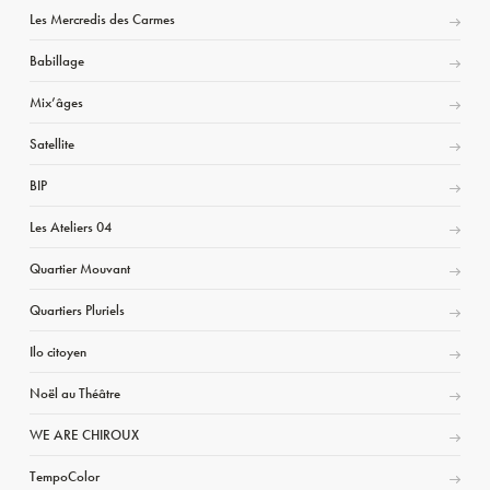
Les Mercredis des Carmes
Babillage
Mix’âges
Satellite
BIP
Les Ateliers 04
Quartier Mouvant
Quartiers Pluriels
Ilo citoyen
Noël au Théâtre
WE ARE CHIROUX
TempoColor