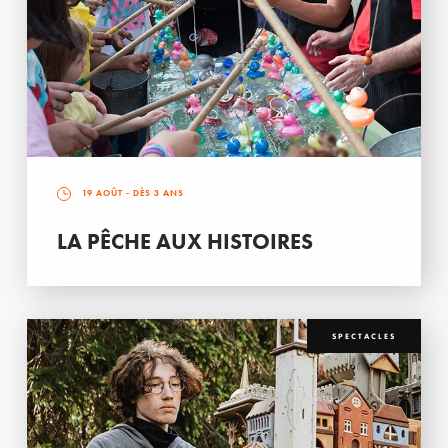
19 AOÛT
- DÈS 3 ANS
LA PÊCHE AUX HISTOIRES
SPECTACLES