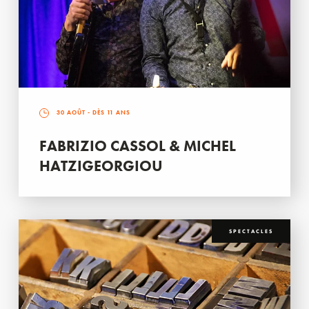
30 AOÛT
- DÈS 11 ANS
FABRIZIO CASSOL & MICHEL
HATZIGEORGIOU
SPECTACLES