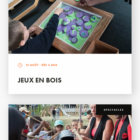
12 AOÛT
- DÈS 5 ANS
JEUX EN BOIS
SPECTACLES