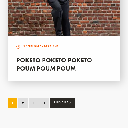
2 SEPTEMBRE
- DÈS 7 ANS
POKETO POKETO POKETO
POUM POUM POUM
›
1
2
3
4
SUIVANT