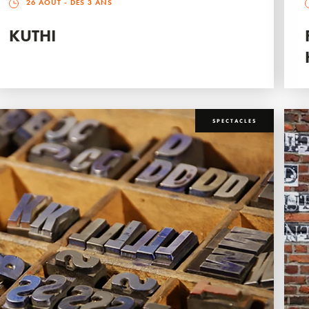
26 AOÛT
- DÈS 3 ANS
KUTHI
SPECTACLES