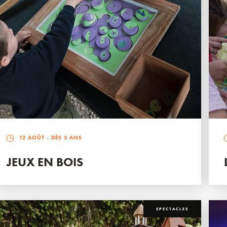
12 AOÛT
- DÈS 5 ANS
JEUX EN BOIS
SPECTACLES