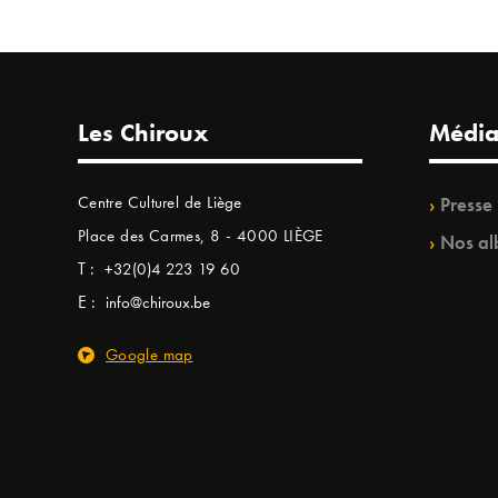
Les Chiroux
Média
Centre Culturel de Liège
Presse
Place des Carmes, 8 - 4000 LIÈGE
Nos al
T :
+32(0)4 223 19 60
E :
info@chiroux.be
Google map