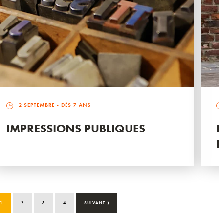
2 SEPTEMBRE
- DÈS 7 ANS
IMPRESSIONS PUBLIQUES
›
1
2
3
4
SUIVANT