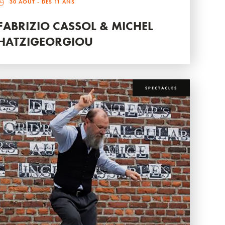
30 AOÛT
- DÈS 11 ANS
FABRIZIO CASSOL & MICHEL
HATZIGEORGIOU
SPECTACLES