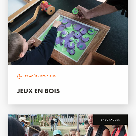
12 AOÛT
- DÈS 5 ANS
JEUX EN BOIS
SPECTACLES