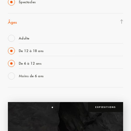
Spectacles
Âges
Adulte
De 12 à 18 ans
De 6 à 12 ans
Moins de 6 ans
EXPOSITIONS