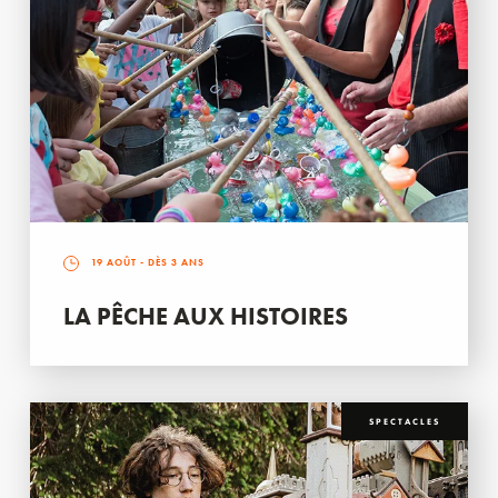
19 AOÛT
- DÈS 3 ANS
LA PÊCHE AUX HISTOIRES
SPECTACLES