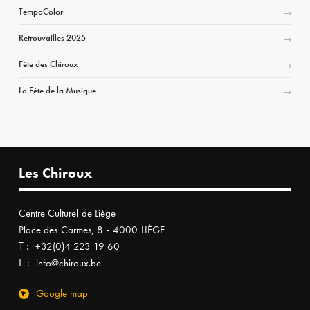
TempoColor
Retrouvailles 2025
Fête des Chiroux
La Fête de la Musique
Les Chiroux
Centre Culturel de Liège
Place des Carmes, 8 - 4000 LIÈGE
T :
+32(0)4 223 19 60
E :
info@chiroux.be
Google map