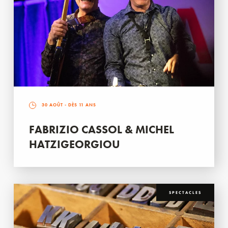
30 AOÛT
- DÈS 11 ANS
FABRIZIO CASSOL & MICHEL
HATZIGEORGIOU
SPECTACLES