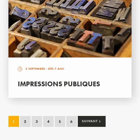
2 SEPTEMBRE
- DÈS 7 ANS
IMPRESSIONS PUBLIQUES
›
1
2
3
4
5
6
SUIVANT