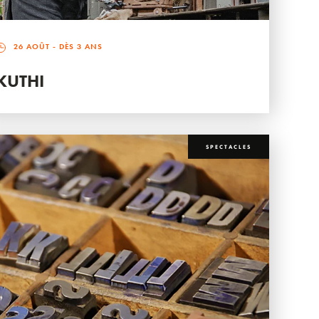
26 AOÛT
- DÈS 3 ANS
KUTHI
SPECTACLES