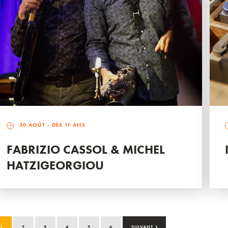
30 AOÛT
- DÈS 11 ANS
FABRIZIO CASSOL & MICHEL
HATZIGEORGIOU
›
1
2
3
4
5
6
SUIVANT