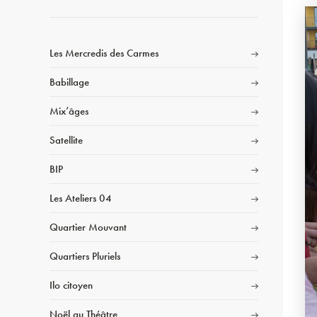
Les Mercredis des Carmes
Babillage
Mix’âges
Satellite
BIP
Les Ateliers 04
Quartier Mouvant
Quartiers Pluriels
Ilo citoyen
Noël au Théâtre