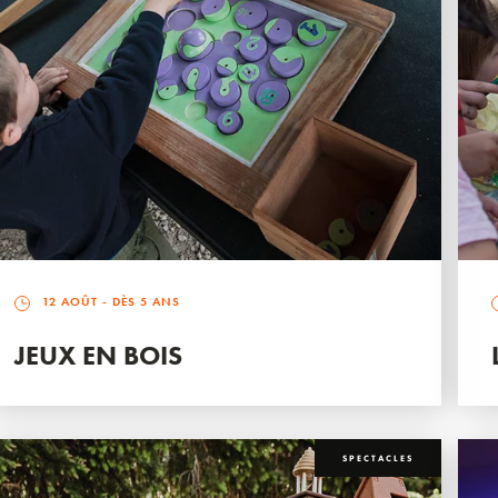
12 AOÛT
- DÈS 5 ANS
JEUX EN BOIS
SPECTACLES