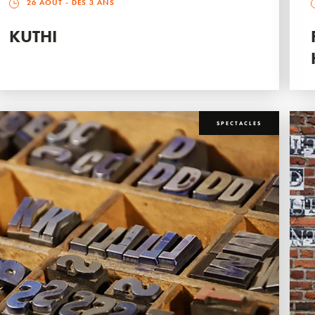
26 AOÛT
- DÈS 3 ANS
KUTHI
SPECTACLES