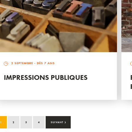
2 SEPTEMBRE
- DÈS 7 ANS
IMPRESSIONS PUBLIQUES
›
1
2
3
4
SUIVANT