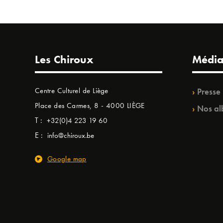
Les Chiroux
Média
Centre Culturel de Liège
Presse
Place des Carmes, 8 - 4000 LIÈGE
Nos al
T :
+32(0)4 223 19 60
E :
info@chiroux.be
Google map