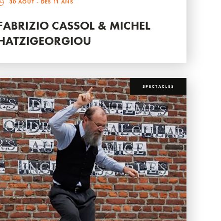
30 AOÛT
- DÈS 11 ANS
FABRIZIO CASSOL & MICHEL
HATZIGEORGIOU
SPECTACLES