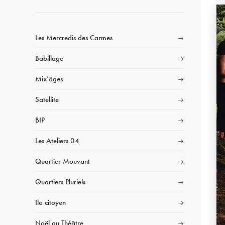
Les Mercredis des Carmes
Babillage
Mix’âges
Satellite
BIP
Les Ateliers 04
Quartier Mouvant
Quartiers Pluriels
Ilo citoyen
Noël au Théâtre