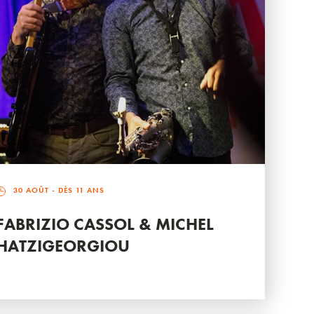
30 AOÛT
- DÈS 11 ANS
FABRIZIO CASSOL & MICHEL
HATZIGEORGIOU