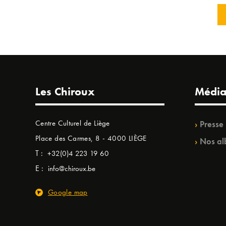
Les Chiroux
Média
Centre Culturel de Liège
Presse
Place des Carmes, 8 - 4000 LIÈGE
Nos al
T :
+32(0)4 223 19 60
E :
info@chiroux.be
Google map