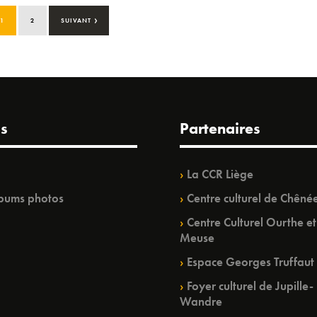
›
1
2
SUIVANT
s
Partenaires
La CCR Liège
bums photos
Centre culturel de Chêné
Centre Culturel Ourthe et
Meuse
Espace Georges Truffaut
Foyer culturel de Jupille-
Wandre