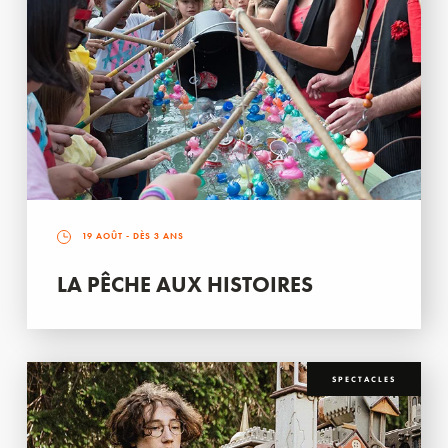
19 AOÛT
- DÈS 3 ANS
LA PÊCHE AUX HISTOIRES
SPECTACLES