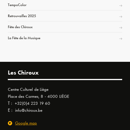
TempoColor
Retrouvailles 2025
Fête des Chiroux
La Fête de la Musique
Les Chiroux
Centre Culturel de Liège
Place des Carmes, 8 - 4000 LIÈGE
T :
+32(0)4 223 19 60
E :
info@chiroux.be
Google map