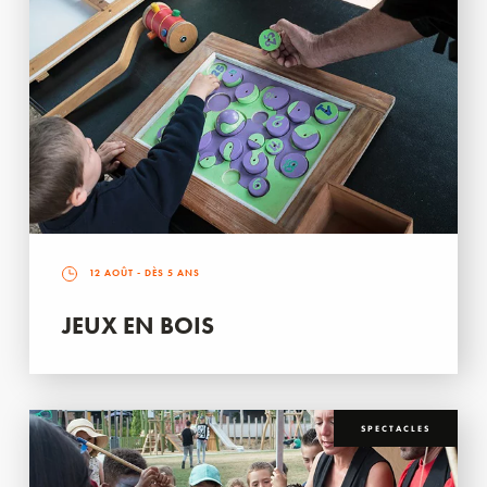
12 AOÛT
- DÈS 5 ANS
JEUX EN BOIS
SPECTACLES