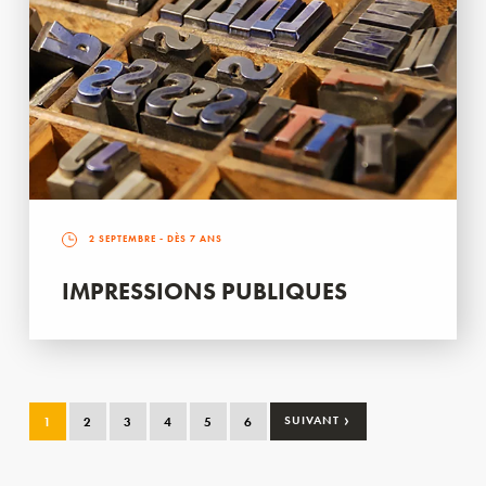
2 SEPTEMBRE
- DÈS 7 ANS
IMPRESSIONS PUBLIQUES
›
1
2
3
4
5
6
SUIVANT