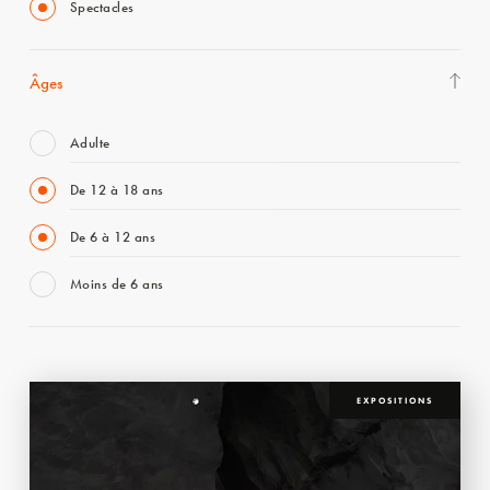
Spectacles
Âges
Adulte
De 12 à 18 ans
De 6 à 12 ans
Moins de 6 ans
EXPOSITIONS