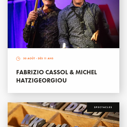
30 AOÛT
- DÈS 11 ANS
FABRIZIO CASSOL & MICHEL
HATZIGEORGIOU
SPECTACLES