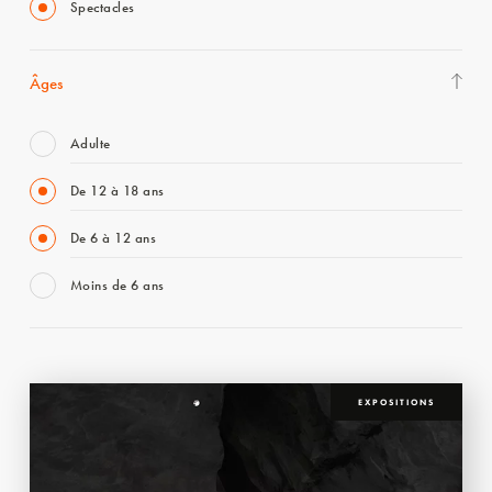
Spectacles
Âges
Adulte
De 12 à 18 ans
De 6 à 12 ans
Moins de 6 ans
EXPOSITIONS