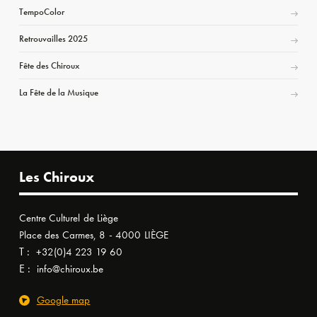
TempoColor
Retrouvailles 2025
Fête des Chiroux
La Fête de la Musique
Les Chiroux
Centre Culturel de Liège
Place des Carmes, 8 - 4000 LIÈGE
T :
+32(0)4 223 19 60
E :
info@chiroux.be
Google map