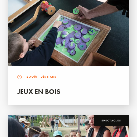
12 AOÛT
- DÈS 5 ANS
JEUX EN BOIS
SPECTACLES