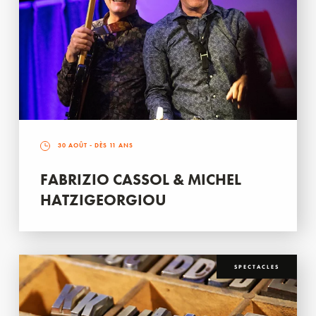
30 AOÛT
- DÈS 11 ANS
FABRIZIO CASSOL & MICHEL
HATZIGEORGIOU
SPECTACLES