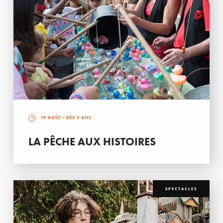
19 AOÛT
- DÈS 3 ANS
LA PÊCHE AUX HISTOIRES
SPECTACLES