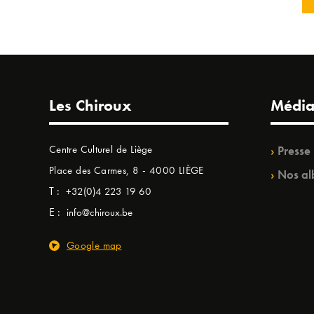
Les Chiroux
Média
Centre Culturel de Liège
Presse
Place des Carmes, 8 - 4000 LIÈGE
Nos al
T :
+32(0)4 223 19 60
E :
info@chiroux.be
Google map