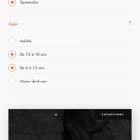
Spectacles
Âges
Adulte
De 12 à 18 ans
De 6 à 12 ans
Moins de 6 ans
EXPOSITIONS