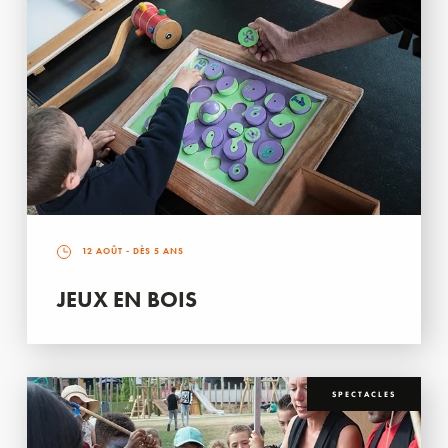
12 AOÛT
- DÈS 5 ANS
JEUX EN BOIS
SPECTACLES