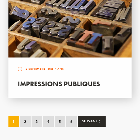
2 SEPTEMBRE
- DÈS 7 ANS
IMPRESSIONS PUBLIQUES
›
1
2
3
4
5
6
SUIVANT