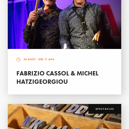
30 AOÛT
- DÈS 11 ANS
FABRIZIO CASSOL & MICHEL
HATZIGEORGIOU
SPECTACLES