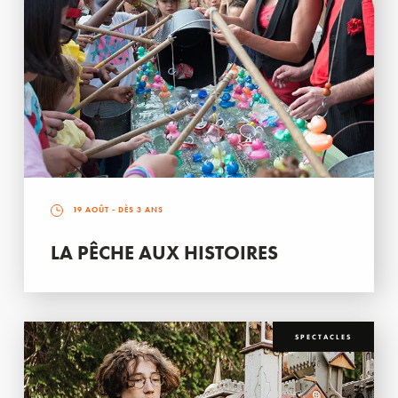
19 AOÛT
- DÈS 3 ANS
LA PÊCHE AUX HISTOIRES
SPECTACLES