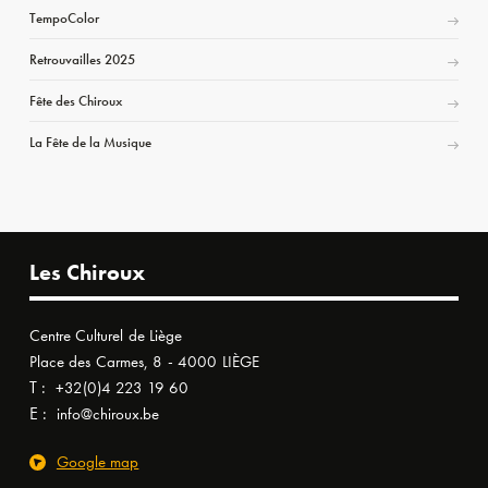
TempoColor
Retrouvailles 2025
Fête des Chiroux
La Fête de la Musique
Les Chiroux
Centre Culturel de Liège
Place des Carmes, 8 - 4000 LIÈGE
T :
+32(0)4 223 19 60
E :
info@chiroux.be
Google map