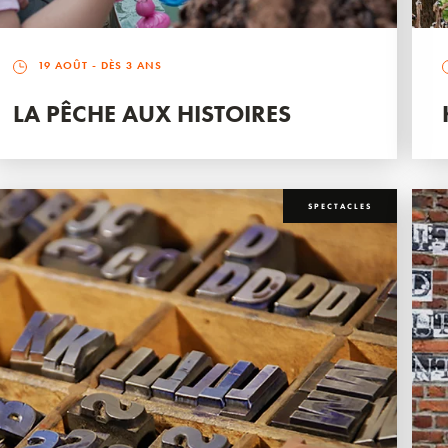
19 AOÛT
- DÈS 3 ANS
LA PÊCHE AUX HISTOIRES
SPECTACLES