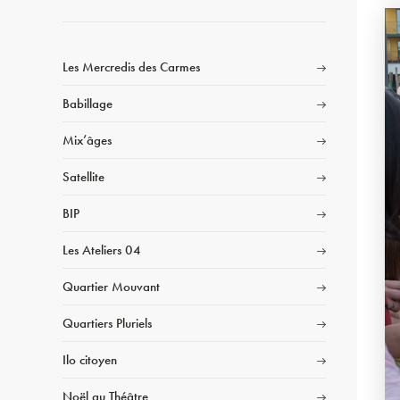
Les Mercredis des Carmes
Babillage
Mix’âges
Satellite
BIP
Les Ateliers 04
Quartier Mouvant
Quartiers Pluriels
Ilo citoyen
Noël au Théâtre