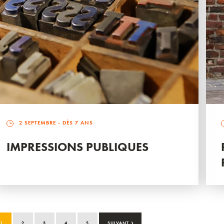
2 SEPTEMBRE
- DÈS 7 ANS
IMPRESSIONS PUBLIQUES
›
1
2
3
4
5
SUIVANT