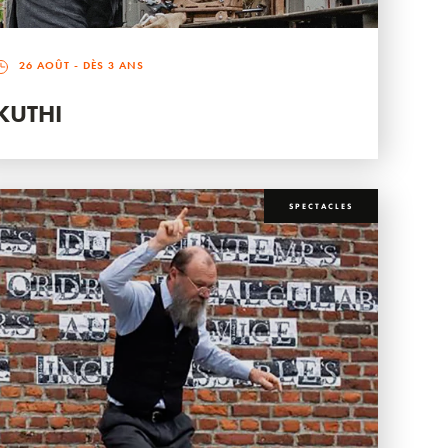
26 AOÛT
- DÈS 3 ANS
KUTHI
SPECTACLES