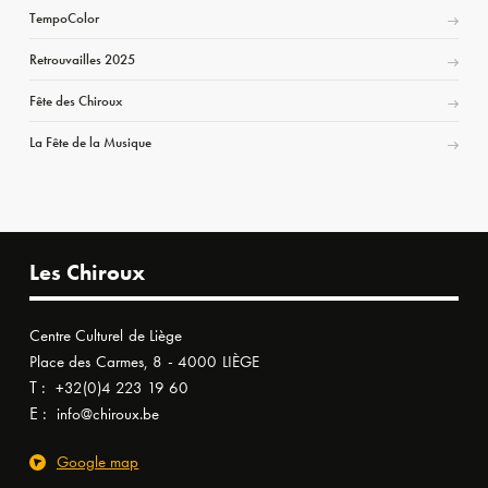
TempoColor
Retrouvailles 2025
Fête des Chiroux
La Fête de la Musique
Les Chiroux
Centre Culturel de Liège
Place des Carmes, 8 - 4000 LIÈGE
T :
+32(0)4 223 19 60
E :
info@chiroux.be
Google map