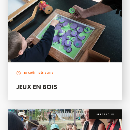
12 AOÛT
- DÈS 5 ANS
JEUX EN BOIS
SPECTACLES