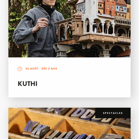
26 AOÛT
- DÈS 3 ANS
KUTHI
SPECTACLES