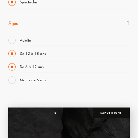
Spectacles
Âges
Adulte
De 12 à 18 ans
De 6 à 12 ans
Moins de 6 ans
EXPOSITIONS