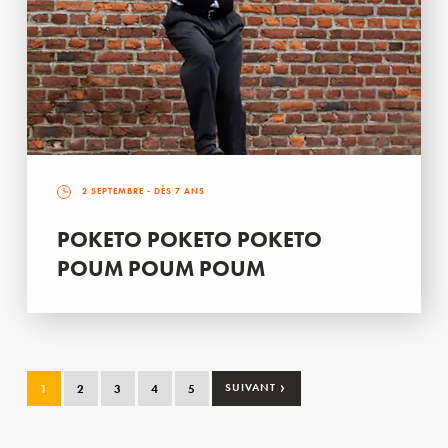
2 SEPTEMBRE
- DÈS 7 ANS
POKETO POKETO POKETO
POUM POUM POUM
›
1
2
3
4
5
SUIVANT