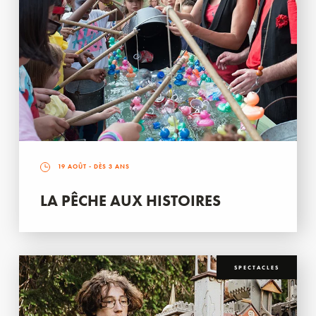
19 AOÛT
- DÈS 3 ANS
LA PÊCHE AUX HISTOIRES
SPECTACLES