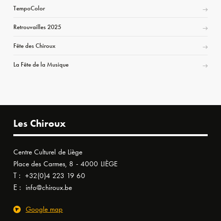
TempoColor
Retrouvailles 2025
Fête des Chiroux
La Fête de la Musique
Les Chiroux
Centre Culturel de Liège
Place des Carmes, 8 - 4000 LIÈGE
T :
+32(0)4 223 19 60
E :
info@chiroux.be
Google map