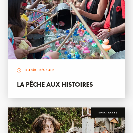
19 AOÛT
- DÈS 3 ANS
LA PÊCHE AUX HISTOIRES
SPECTACLES