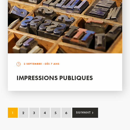
2 SEPTEMBRE
- DÈS 7 ANS
IMPRESSIONS PUBLIQUES
›
1
2
3
4
5
6
SUIVANT