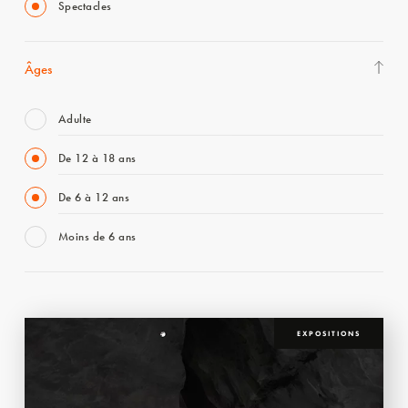
Spectacles
Âges
Adulte
De 12 à 18 ans
De 6 à 12 ans
Moins de 6 ans
EXPOSITIONS