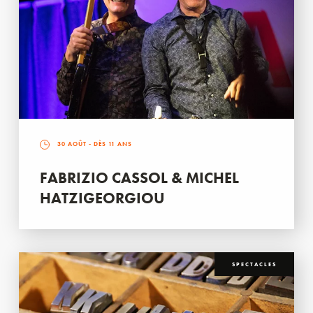
30 AOÛT
- DÈS 11 ANS
FABRIZIO CASSOL & MICHEL
HATZIGEORGIOU
SPECTACLES