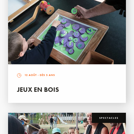
12 AOÛT
- DÈS 5 ANS
JEUX EN BOIS
SPECTACLES