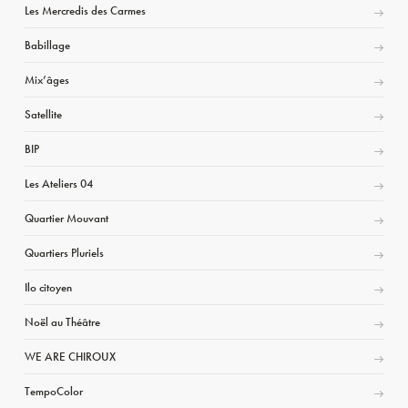
Les Mercredis des Carmes
Babillage
Mix’âges
Satellite
BIP
Les Ateliers 04
Quartier Mouvant
Quartiers Pluriels
Ilo citoyen
Noël au Théâtre
WE ARE CHIROUX
TempoColor