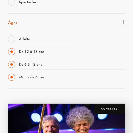
Spectacles
Âges
Adulte
De 12 à 18 ans
De 6 à 12 ans
Moins de 6 ans
CONCERTS