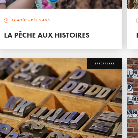
19 AOÛT
- DÈS 3 ANS
LA PÊCHE AUX HISTOIRES
SPECTACLES