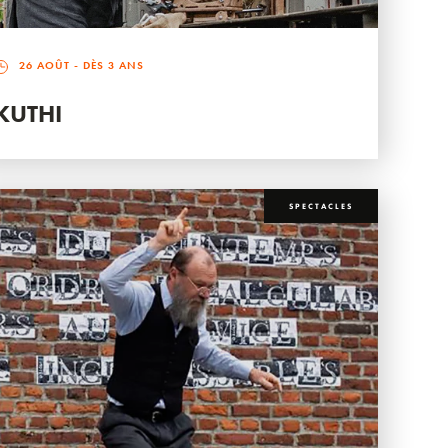
26 AOÛT
- DÈS 3 ANS
KUTHI
SPECTACLES