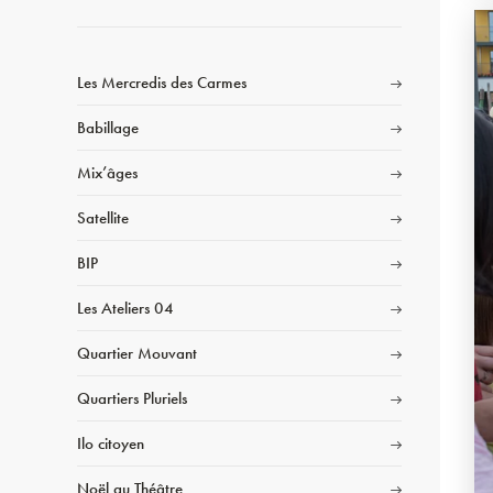
Les Mercredis des Carmes
Babillage
Mix’âges
Satellite
BIP
Les Ateliers 04
Quartier Mouvant
Quartiers Pluriels
Ilo citoyen
Noël au Théâtre