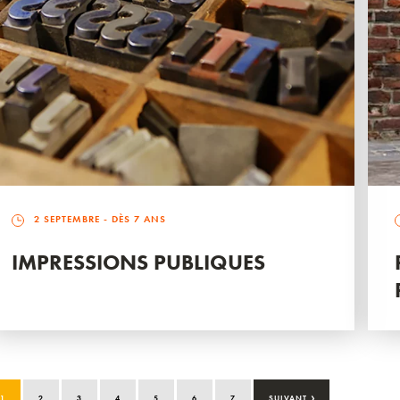
2 SEPTEMBRE
- DÈS 7 ANS
IMPRESSIONS PUBLIQUES
›
1
2
3
4
5
6
7
SUIVANT