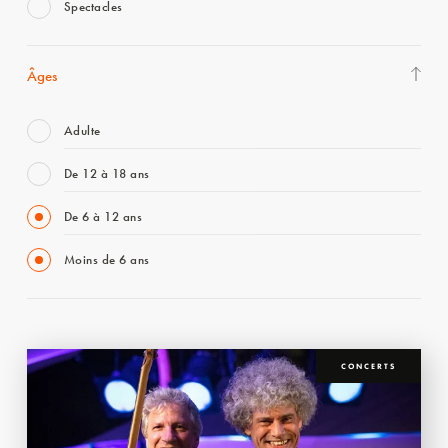
Spectacles
Âges
Adulte
De 12 à 18 ans
De 6 à 12 ans
Moins de 6 ans
CONCERTS