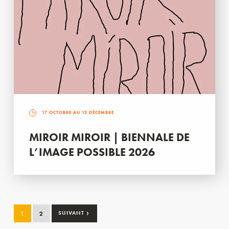
17 OCTOBRE AU 13 DÉCEMBRE
MIROIR MIROIR | BIENNALE DE
L’IMAGE POSSIBLE 2026
›
1
2
SUIVANT