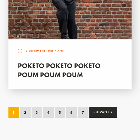
2 SEPTEMBRE
- DÈS 7 ANS
POKETO POKETO POKETO
POUM POUM POUM
›
1
2
3
4
5
6
7
SUIVANT