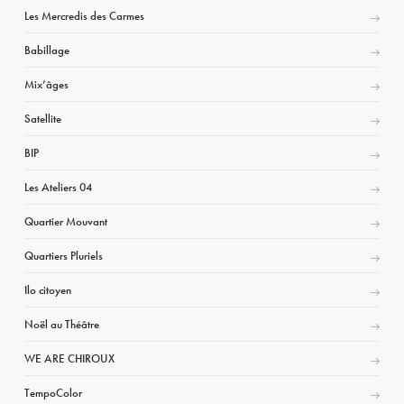
Les Mercredis des Carmes
Babillage
Mix’âges
Satellite
BIP
Les Ateliers 04
Quartier Mouvant
Quartiers Pluriels
Ilo citoyen
Noël au Théâtre
WE ARE CHIROUX
TempoColor