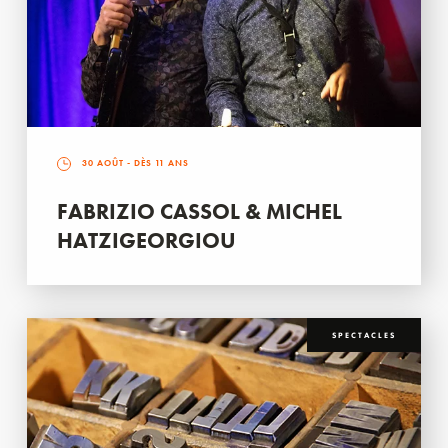
30 AOÛT
- DÈS 11 ANS
FABRIZIO CASSOL & MICHEL
HATZIGEORGIOU
SPECTACLES