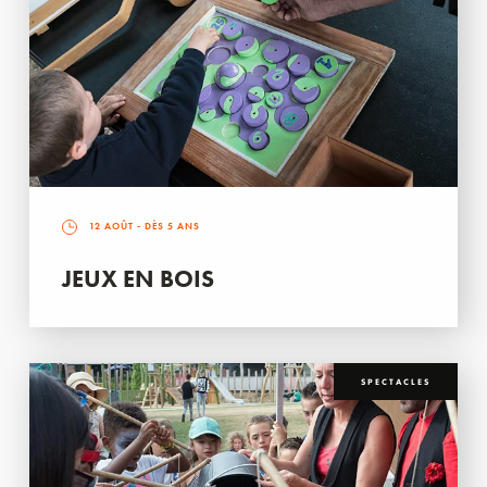
12 AOÛT
- DÈS 5 ANS
JEUX EN BOIS
SPECTACLES