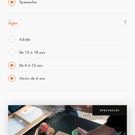
Spectacles
Âges
Adulte
De 12 à 18 ans
De 6 à 12 ans
Moins de 6 ans
SPECTACLES