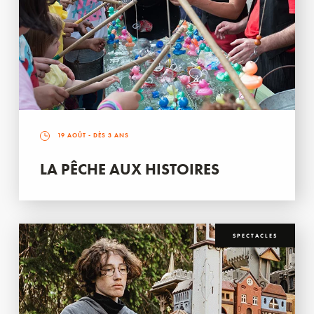
19 AOÛT
- DÈS 3 ANS
LA PÊCHE AUX HISTOIRES
SPECTACLES