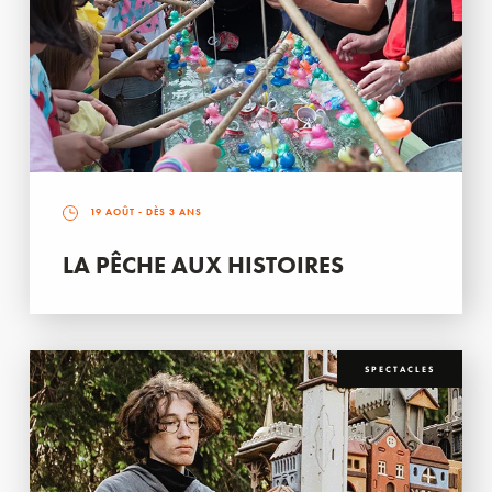
19 AOÛT
- DÈS 3 ANS
LA PÊCHE AUX HISTOIRES
SPECTACLES