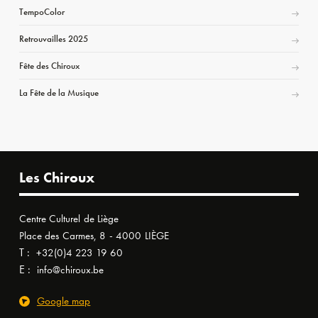
TempoColor
Retrouvailles 2025
Fête des Chiroux
La Fête de la Musique
Les Chiroux
Centre Culturel de Liège
Place des Carmes, 8 - 4000 LIÈGE
T :
+32(0)4 223 19 60
E :
info@chiroux.be
Google map