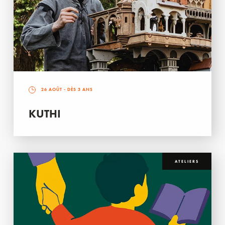
26 AOÛT
- DÈS 3 ANS
KUTHI
ATELIERS