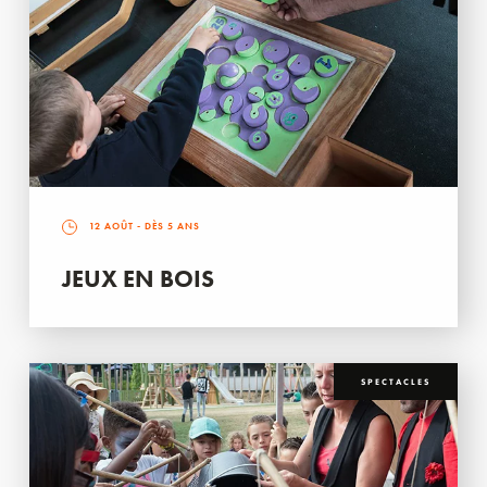
12 AOÛT
- DÈS 5 ANS
JEUX EN BOIS
SPECTACLES