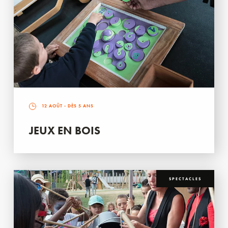
12 AOÛT
- DÈS 5 ANS
JEUX EN BOIS
SPECTACLES