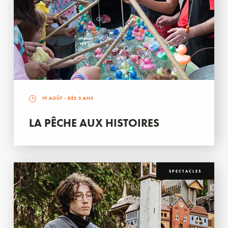
19 AOÛT
- DÈS 3 ANS
LA PÊCHE AUX HISTOIRES
SPECTACLES