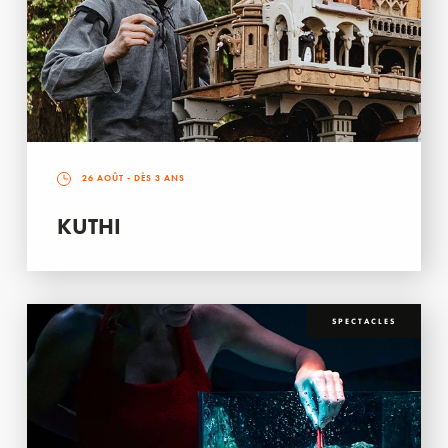
26 AOÛT
- DÈS 3 ANS
KUTHI
SPECTACLES