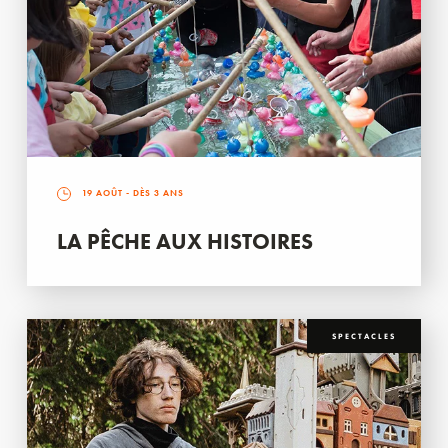
19 AOÛT
- DÈS 3 ANS
LA PÊCHE AUX HISTOIRES
SPECTACLES