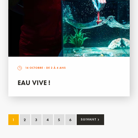
14 OCTOBRE
- DE 2 À 4 ANS
EAU VIVE !
›
1
2
3
4
5
6
SUIVANT