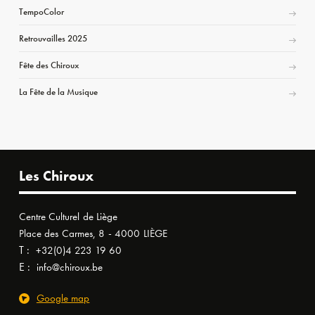
TempoColor
Retrouvailles 2025
Fête des Chiroux
La Fête de la Musique
Les Chiroux
Centre Culturel de Liège
Place des Carmes, 8 - 4000 LIÈGE
T :
+32(0)4 223 19 60
E :
info@chiroux.be
Google map