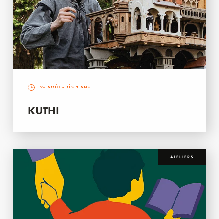
26 AOÛT
- DÈS 3 ANS
KUTHI
ATELIERS