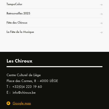
TempoColor
Retrouvailles 2025
Fête des Chiroux
La Fête de la Musique
Les Chiroux
Centre Culturel de Liège
Place des Carmes, 8 - 4000 LIÈGE
T :
+32(0)4 223 19 60
E :
info@chiroux.be
Google map