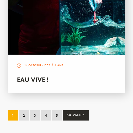
14 OCTOBRE
- DE 2 À 4 ANS
EAU VIVE !
›
1
2
3
4
5
SUIVANT