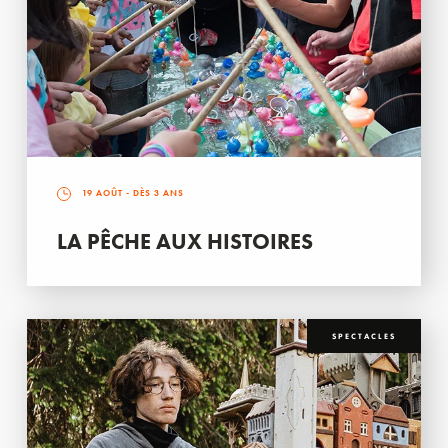
19 AOÛT
- DÈS 3 ANS
LA PÊCHE AUX HISTOIRES
SPECTACLES