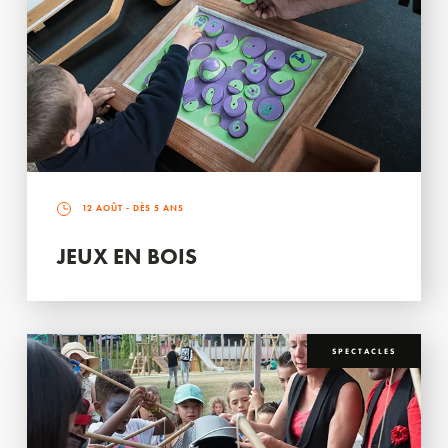
12 AOÛT
- DÈS 5 ANS
JEUX EN BOIS
SPECTACLES