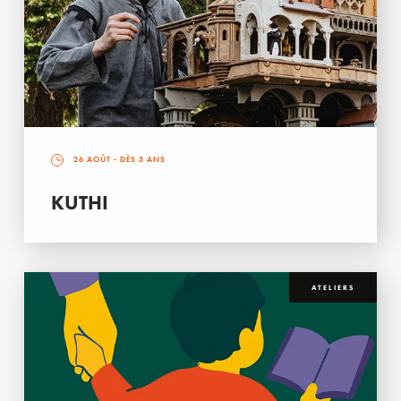
26 AOÛT
- DÈS 3 ANS
KUTHI
ATELIERS