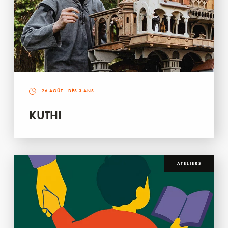
26 AOÛT
- DÈS 3 ANS
KUTHI
ATELIERS