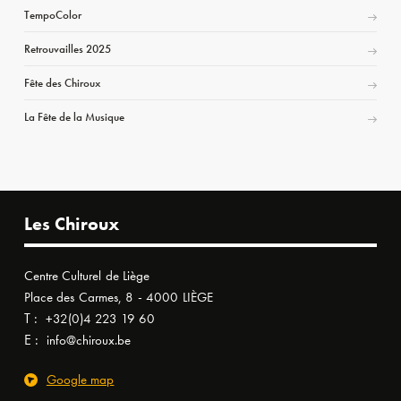
TempoColor
Retrouvailles 2025
Fête des Chiroux
La Fête de la Musique
Les Chiroux
Centre Culturel de Liège
Place des Carmes, 8 - 4000 LIÈGE
T :
+32(0)4 223 19 60
E :
info@chiroux.be
Google map