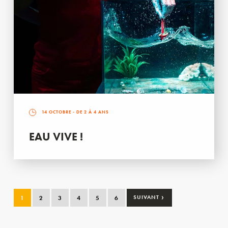
14 OCTOBRE
- DE 2 À 4 ANS
EAU VIVE !
›
1
2
3
4
5
6
SUIVANT