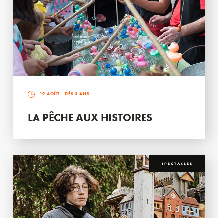
19 AOÛT
- DÈS 3 ANS
LA PÊCHE AUX HISTOIRES
SPECTACLES