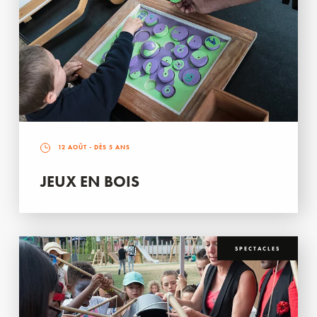
12 AOÛT
- DÈS 5 ANS
JEUX EN BOIS
SPECTACLES