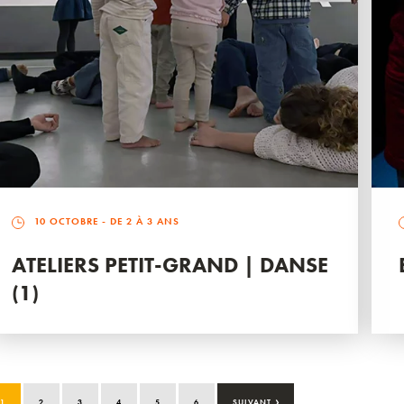
10 OCTOBRE
- DE 2 À 3 ANS
ATELIERS PETIT-GRAND | DANSE
(1)
›
1
2
3
4
5
6
SUIVANT