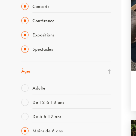
Concerts
Conférence
Expositions
Spectacles
Âges
Adulte
De 12 à 18 ans
De 6 à 12 ans
Moins de 6 ans