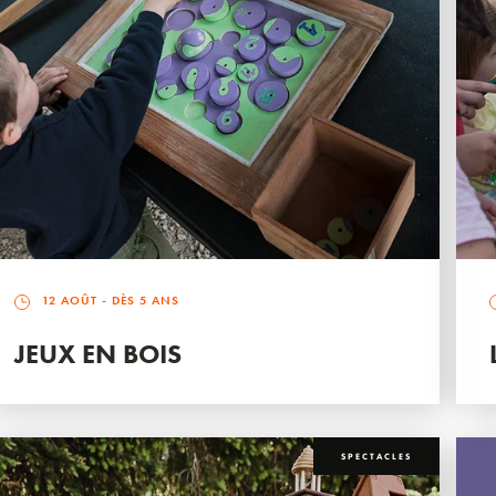
12 AOÛT
- DÈS 5 ANS
JEUX EN BOIS
SPECTACLES