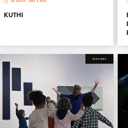
26 AOÛT
- DÈS 3 ANS
KUTHI
ATELIERS