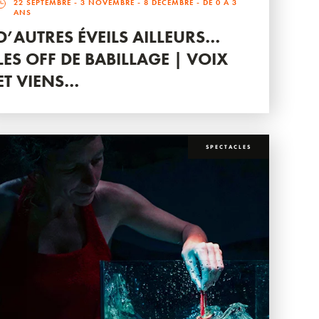
22 SEPTEMBRE
-
3 NOVEMBRE
-
8 DÉCEMBRE
- DE 0 À 3
ANS
D’AUTRES ÉVEILS AILLEURS…
LES OFF DE BABILLAGE | VOIX
ET VIENS…
SPECTACLES