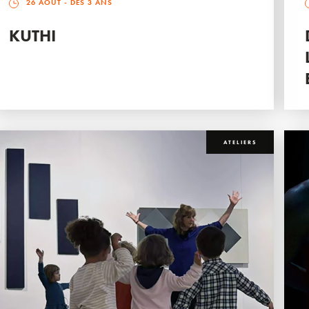
26 AOÛT
- DÈS 3 ANS
KUTHI
ATELIERS