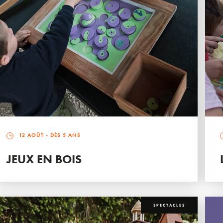
12 AOÛT
- DÈS 5 ANS
JEUX EN BOIS
SPECTACLES