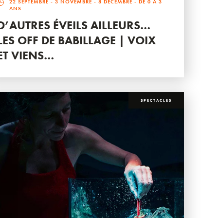
22 SEPTEMBRE
-
3 NOVEMBRE
-
8 DÉCEMBRE
- DE 0 À 3
ANS
D’AUTRES ÉVEILS AILLEURS…
LES OFF DE BABILLAGE | VOIX
ET VIENS…
SPECTACLES