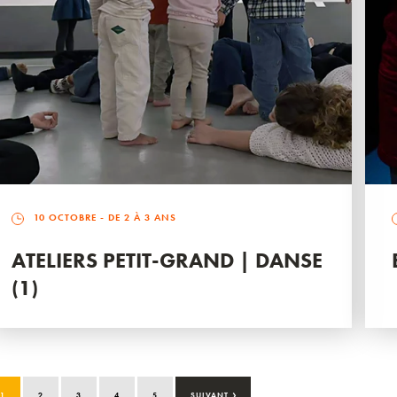
10 OCTOBRE
- DE 2 À 3 ANS
ATELIERS PETIT-GRAND | DANSE
(1)
›
1
2
3
4
5
SUIVANT