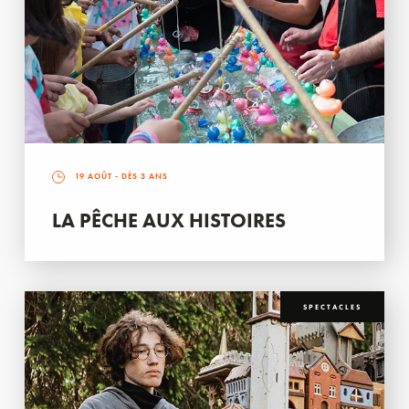
19 AOÛT
- DÈS 3 ANS
LA PÊCHE AUX HISTOIRES
SPECTACLES