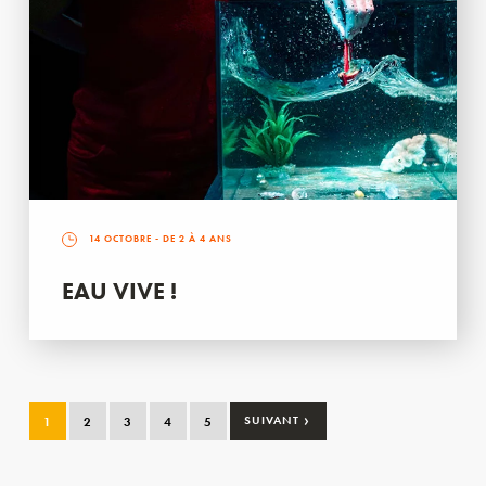
14 OCTOBRE
- DE 2 À 4 ANS
EAU VIVE !
›
1
2
3
4
5
SUIVANT