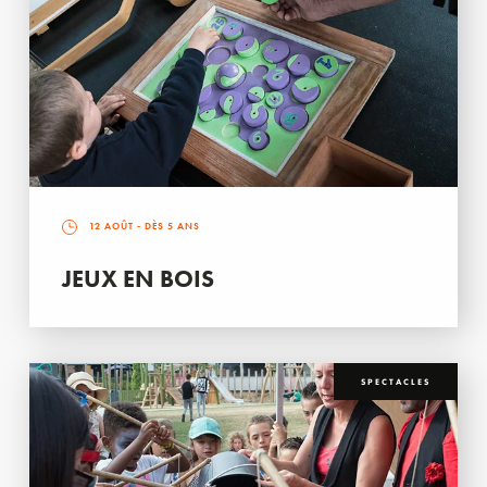
12 AOÛT
- DÈS 5 ANS
JEUX EN BOIS
SPECTACLES