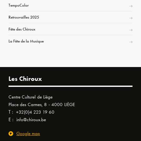
TempoColor
Retrouvailles 2025
Fête des Chiroux
La Fête de la Musique
Les Chiroux
Centre Culturel de Liège
Place des Carmes, 8 - 4000 LIÈGE
T :
+32(0)4 223 19 60
E :
info@chiroux.be
Google map