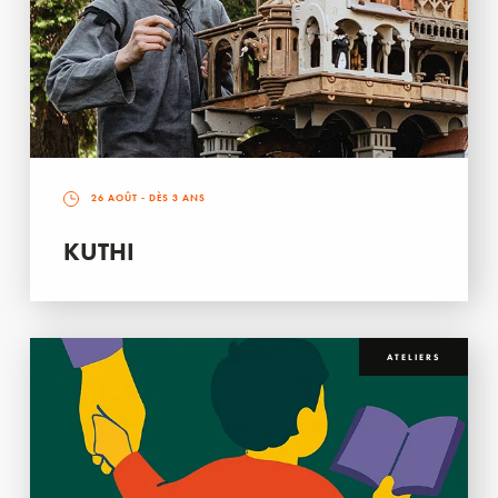
26 AOÛT
- DÈS 3 ANS
KUTHI
ATELIERS