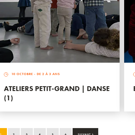
10 OCTOBRE
- DE 2 À 3 ANS
ATELIERS PETIT-GRAND | DANSE
(1)
›
1
2
3
4
5
6
SUIVANT