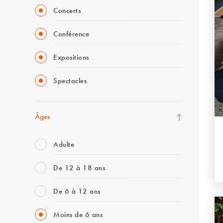
Concerts
Conférence
Expositions
Spectacles
Âges
Adulte
De 12 à 18 ans
De 6 à 12 ans
Moins de 6 ans