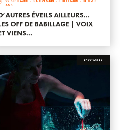
22 SEPTEMBRE
-
3 NOVEMBRE
-
8 DÉCEMBRE
- DE 0 À 3
ANS
D’AUTRES ÉVEILS AILLEURS…
LES OFF DE BABILLAGE | VOIX
ET VIENS…
SPECTACLES