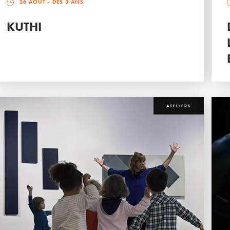
26 AOÛT
- DÈS 3 ANS
KUTHI
ATELIERS