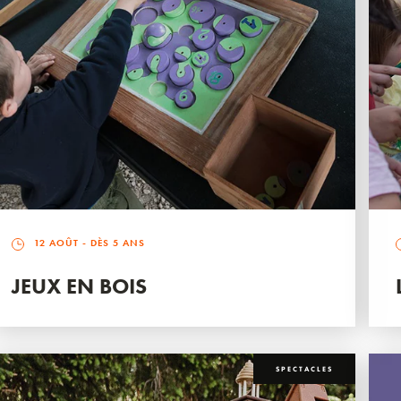
12 AOÛT
- DÈS 5 ANS
JEUX EN BOIS
SPECTACLES