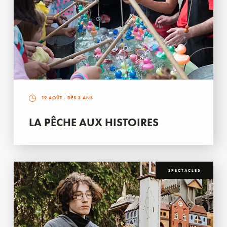
19 AOÛT
- DÈS 3 ANS
LA PÊCHE AUX HISTOIRES
SPECTACLES