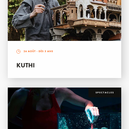
26 AOÛT
- DÈS 3 ANS
KUTHI
SPECTACLES