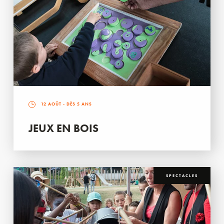
12 AOÛT
- DÈS 5 ANS
JEUX EN BOIS
SPECTACLES