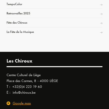
TempoColor
Retrouvailles 2025
Fête des Chiroux
La Fête de la Musique
Les Chiroux
Centre Culturel de Liège
Place des Carmes, 8 - 4000 LIÈGE
T :
+32(0)4 223 19 60
E :
info@chiroux.be
Google map