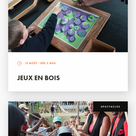
12 AOÛT
- DÈS 5 ANS
JEUX EN BOIS
SPECTACLES