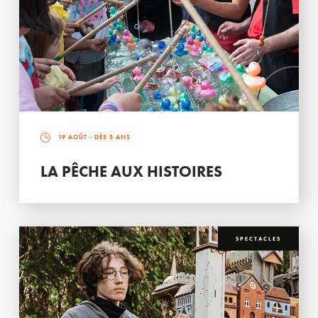
19 AOÛT
- DÈS 3 ANS
LA PÊCHE AUX HISTOIRES
SPECTACLES