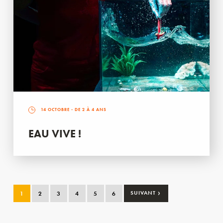
14 OCTOBRE
- DE 2 À 4 ANS
EAU VIVE !
›
1
2
3
4
5
6
SUIVANT