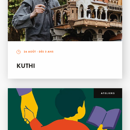
26 AOÛT
- DÈS 3 ANS
KUTHI
ATELIERS