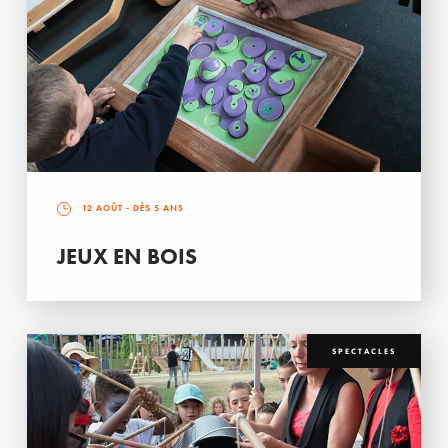
12 AOÛT
- DÈS 5 ANS
JEUX EN BOIS
SPECTACLES