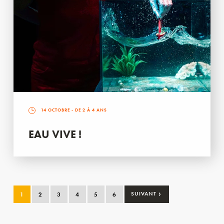
14 OCTOBRE
- DE 2 À 4 ANS
EAU VIVE !
›
1
2
3
4
5
6
SUIVANT