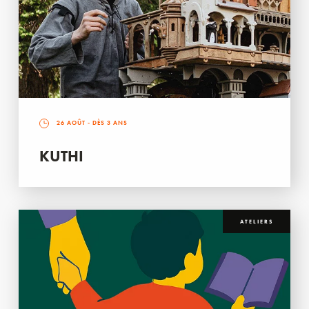
26 AOÛT
- DÈS 3 ANS
KUTHI
ATELIERS