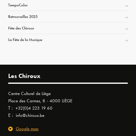
TempoColor
Retrouvailles 2025
Fête des Chiroux
La Fête de la Musique
Les Chiroux
Centre Culturel de Liège
Place des Carmes, 8 - 4000 LIÈGE
T :
+32(0)4 223 19 60
E :
info@chiroux.be
Google map