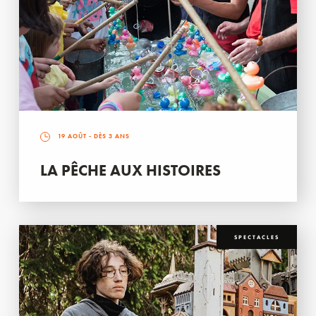
19 AOÛT
- DÈS 3 ANS
LA PÊCHE AUX HISTOIRES
SPECTACLES