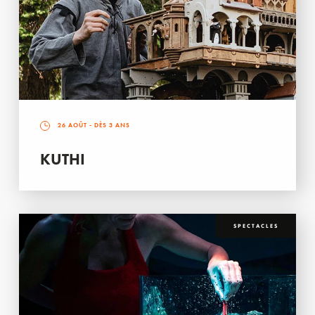
26 AOÛT
- DÈS 3 ANS
KUTHI
SPECTACLES