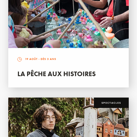
19 AOÛT
- DÈS 3 ANS
LA PÊCHE AUX HISTOIRES
SPECTACLES