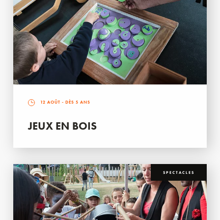
12 AOÛT
- DÈS 5 ANS
JEUX EN BOIS
SPECTACLES