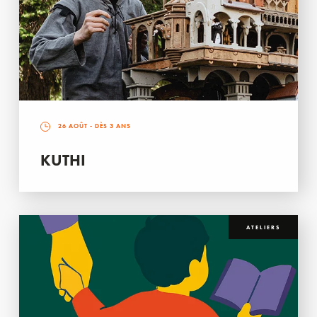
26 AOÛT
- DÈS 3 ANS
KUTHI
ATELIERS