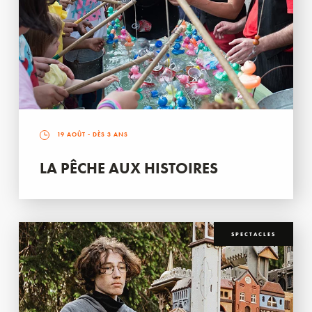
19 AOÛT
- DÈS 3 ANS
LA PÊCHE AUX HISTOIRES
SPECTACLES