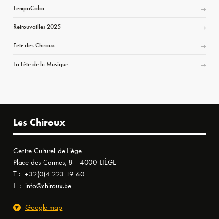
TempoColor
Retrouvailles 2025
Fête des Chiroux
La Fête de la Musique
Les Chiroux
Centre Culturel de Liège
Place des Carmes, 8 - 4000 LIÈGE
T :
+32(0)4 223 19 60
E :
info@chiroux.be
Google map