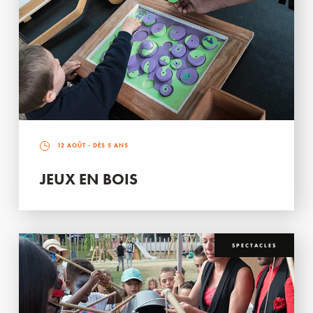
12 AOÛT
- DÈS 5 ANS
JEUX EN BOIS
SPECTACLES