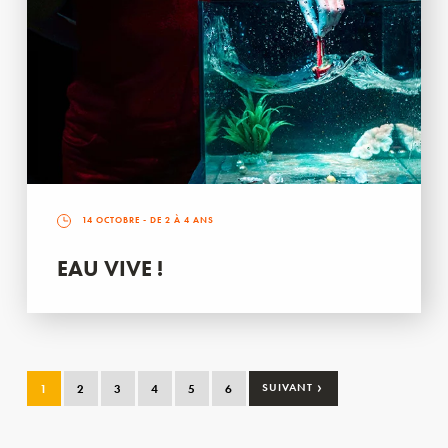
14 OCTOBRE
- DE 2 À 4 ANS
EAU VIVE !
›
1
2
3
4
5
6
SUIVANT