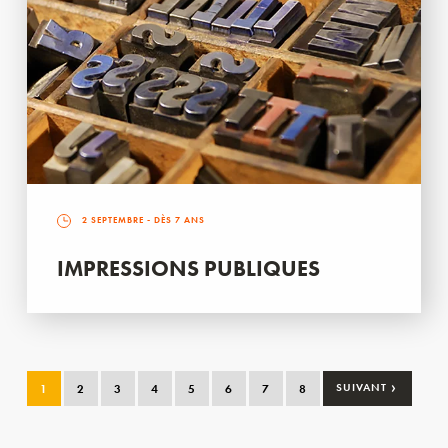
2 SEPTEMBRE
- DÈS 7 ANS
IMPRESSIONS PUBLIQUES
›
1
2
3
4
5
6
7
8
SUIVANT