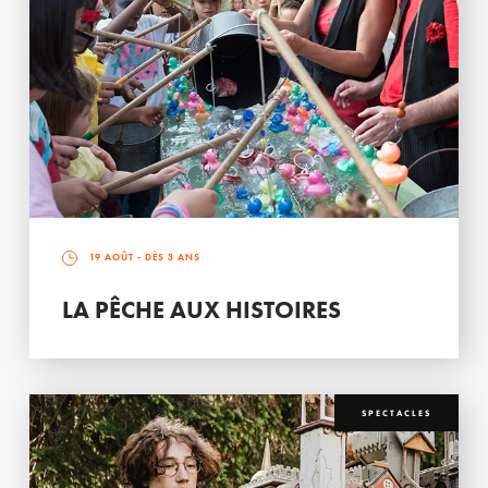
19 AOÛT
- DÈS 3 ANS
LA PÊCHE AUX HISTOIRES
SPECTACLES