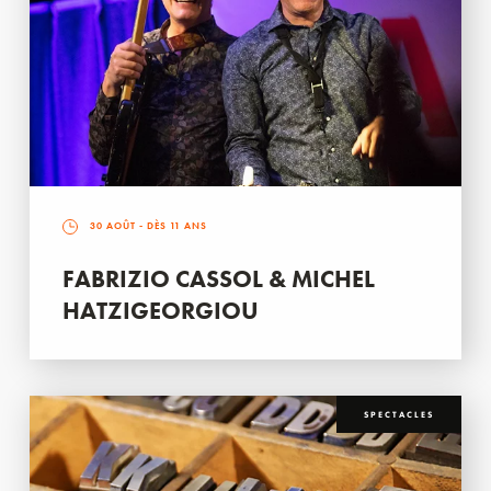
30 AOÛT
- DÈS 11 ANS
FABRIZIO CASSOL & MICHEL
HATZIGEORGIOU
SPECTACLES