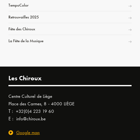
TempoColor
Retrouvailles 2025
Fête des Chiroux
La Fête de la Musique
Les Chiroux
Centre Culturel de Liège
Place des Carmes, 8 - 4000 LIÈGE
T :
+32(0)4 223 19 60
E :
info@chiroux.be
Google map