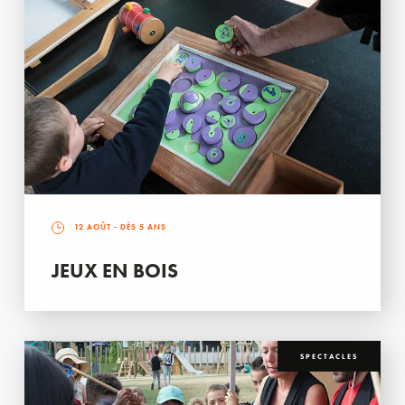
12 AOÛT
- DÈS 5 ANS
JEUX EN BOIS
SPECTACLES