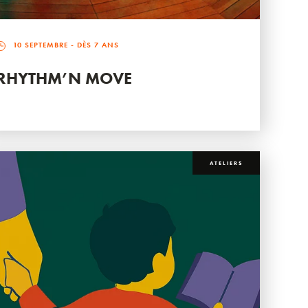
10 SEPTEMBRE
- DÈS 7 ANS
RHYTHM’N MOVE
ATELIERS