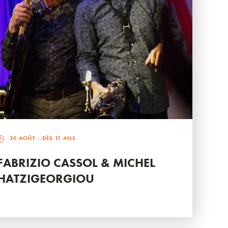
30 AOÛT
- DÈS 11 ANS
FABRIZIO CASSOL & MICHEL
HATZIGEORGIOU