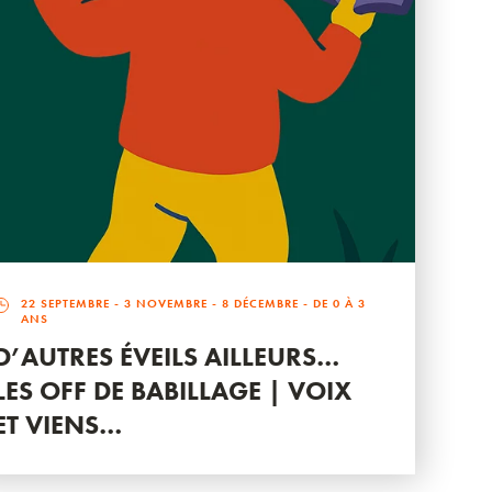
22 SEPTEMBRE
-
3 NOVEMBRE
-
8 DÉCEMBRE
- DE 0 À 3
ANS
D’AUTRES ÉVEILS AILLEURS…
LES OFF DE BABILLAGE | VOIX
ET VIENS…