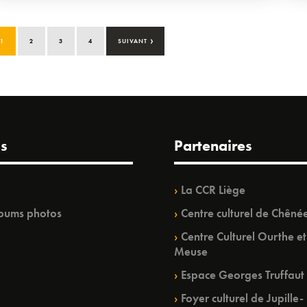
›
1
2
3
4
SUIVANT
s
Partenaires
La CCR Liège
bums photos
Centre culturel de Chêné
Centre Culturel Ourthe et
Meuse
Espace Georges Truffaut
Foyer culturel de Jupille-