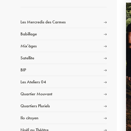
Les Mercredis des Carmes
Babillage
Mix’âges
Satellite
BIP
Les Ateliers 04
Quartier Mouvant
Quartiers Pluriels
Ilo citoyen
Noël au Théâtre