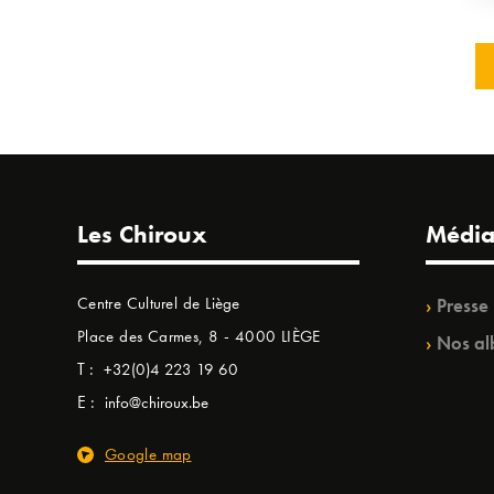
Les Chiroux
Média
Centre Culturel de Liège
Presse
Place des Carmes, 8 - 4000 LIÈGE
Nos al
T :
+32(0)4 223 19 60
E :
info@chiroux.be
Google map