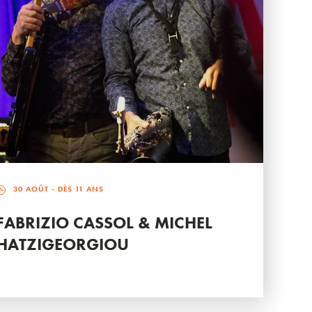
30 AOÛT
- DÈS 11 ANS
FABRIZIO CASSOL & MICHEL
HATZIGEORGIOU