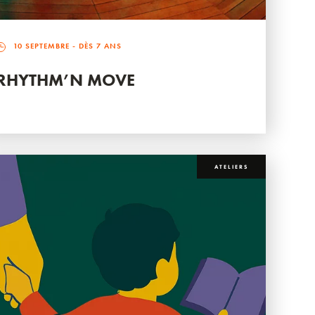
10 SEPTEMBRE
- DÈS 7 ANS
RHYTHM’N MOVE
ATELIERS