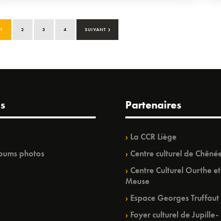
›
1
2
3
4
SUIVANT
s
Partenaires
La CCR Liège
bums photos
Centre culturel de Chêné
Centre Culturel Ourthe et
Meuse
Espace Georges Truffaut
Foyer culturel de Jupille-