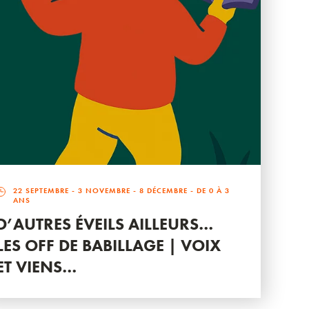
22 SEPTEMBRE
-
3 NOVEMBRE
-
8 DÉCEMBRE
- DE 0 À 3
ANS
D’AUTRES ÉVEILS AILLEURS…
LES OFF DE BABILLAGE | VOIX
ET VIENS…