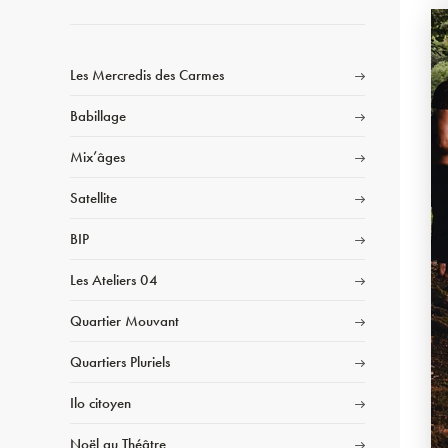
Les Mercredis des Carmes
Babillage
Mix’âges
Satellite
BIP
Les Ateliers 04
Quartier Mouvant
Quartiers Pluriels
Ilo citoyen
Noël au Théâtre