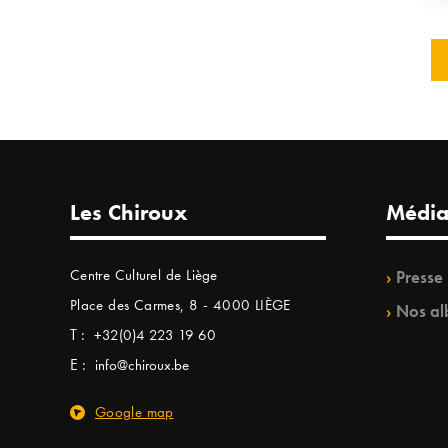
Les Chiroux
Média
Centre Culturel de Liège
Presse
Place des Carmes, 8 - 4000 LIÈGE
Nos al
T :
+32(0)4 223 19 60
E :
info@chiroux.be
Google map